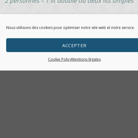
2 personnes – 1 lit double ou deux lits simples
Ces chambres doubles confortables sont entièrement
Nous utilisons des cookies pour optimiser notre site web et notre service.
équipées avec une climatisation contrôlable
individuellement, un accès WI-FI gratuit et une ligne de
ACCEPTER
téléphone directe.
Cookie Policy
Mentions légales
Le décor est moderne avec des couleurs réconfortantes
et neutres, permettant une nuit de sommeil très calme.
RÉSERVER VOTRE CHAMBRE